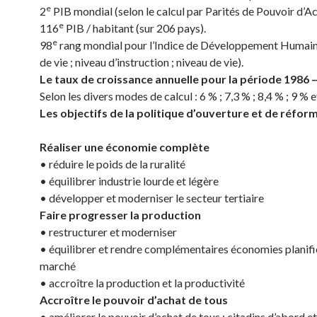
e
2
PIB mondial (selon le calcul par Parités de Pouvoir d’A
e
116
PIB / habitant (sur 206 pays).
e
98
rang mondial pour l’Indice de Développement Humain
de vie ; niveau d’instruction ; niveau de vie).
Le taux de croissance annuelle pour la période 1986 –
Selon les divers modes de calcul : 6 % ; 7,3 % ; 8,4 % ; 9 % 
Les objectifs de la politique d’ouverture et de réform
Réaliser une économie complète
• réduire le poids de la ruralité
• équilibrer industrie lourde et légère
• développer et moderniser le secteur tertiaire
Faire progresser la production
• restructurer et moderniser
• équilibrer et rendre complémentaires économies planifi
marché
• accroître la production et la productivité
Accroître le pouvoir d’achat de tous
• améliorer le pouvoir d’achat de tous : citadins d’abord e