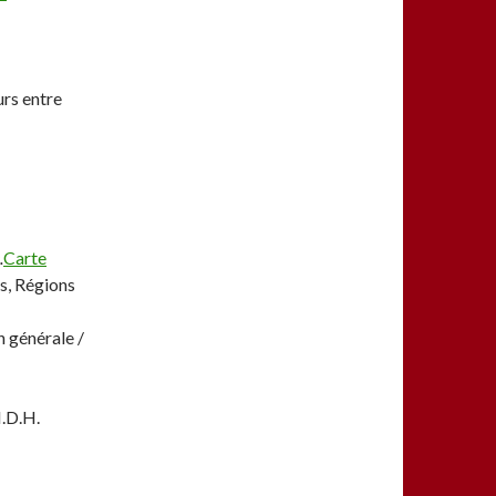
urs entre
.
Carte
s, Régions
n générale /
I.D.H.