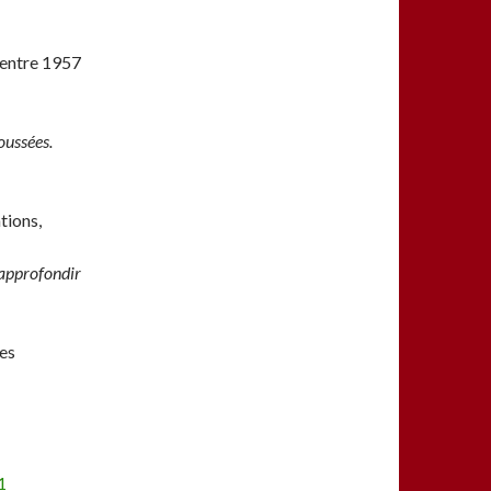
 entre 1957
oussées.
tions,
 approfondir
ses
1