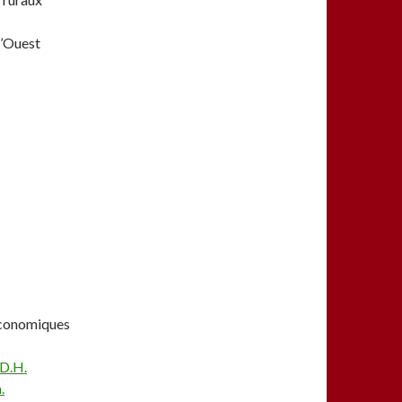
l’Ouest
économiques
.D.H.
.