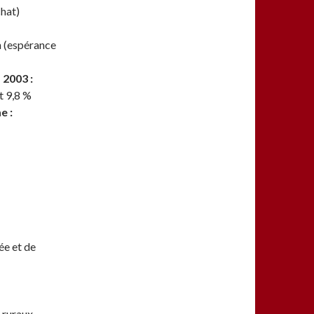
chat)
 (espérance
 2003 :
et 9,8 %
e :
ée et de
t ruraux