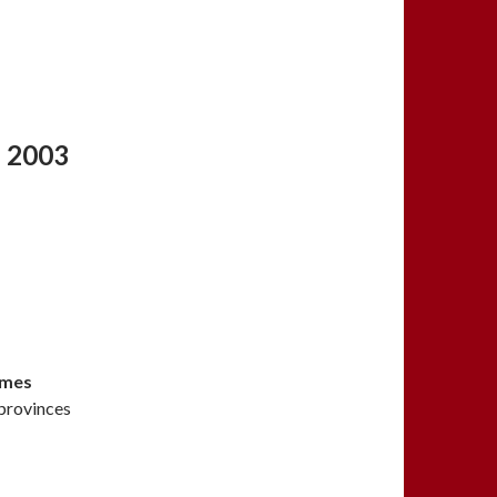
n 2003
rmes
provinces