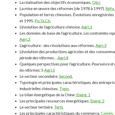
La réalisation des objectifs économiques.
ObJ.
La mise en œuvre des réformes (de 1978 à 1997).
Réfo.
Population et terres chinoises. Évolutions enregistrées
et 1995.
Po.Te.Ch.
L’évolution de l’agriculture chinoise.
Agri.1
Les données de base de l’agriculture.
Les contraintes rep
Agri.2
L’agriculture : des révolutions aux réformes.
Agri.3
L’évolution des productions agricoles et des consomma
période des réformes
…
Agri.4
Quelques perspectives pour l’agriculture.
Poursuivre et
les réformes.
5
Agri.5
Le secteur secondaire.
Second.
Typologie et principales caractéristiques des entrepri
industrielles chinoises.
Typo.
Le bilan énergétique de la Chine.
Energ. 1
Les principales ressources énergétiques.
Energ. 2
Le secteur tertiaire.
Terti.
Les principales caractéristiques du commerce.
Comm. 