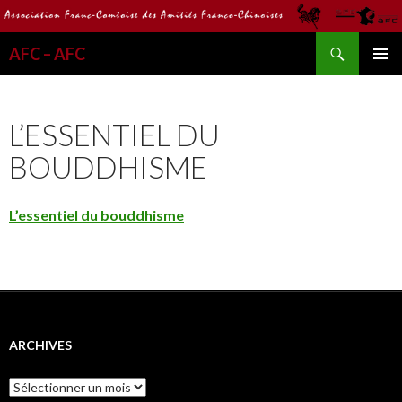
Recherche
AFC – AFC
ALLER
MENU
AU
PRINCI
CONTENU
L’ESSENTIEL DU
BOUDDHISME
L’essentiel du bouddhisme
ARCHIVES
Archives