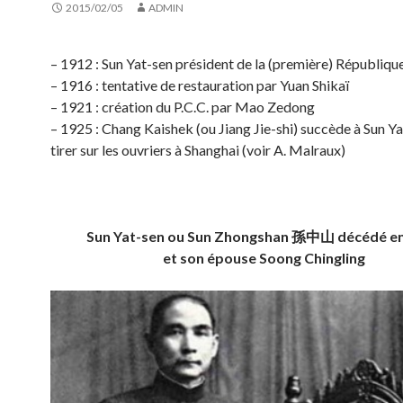
2015/02/05
ADMIN
– 1912 : Sun Yat-sen président de la (première) Républiqu
– 1916 : tentative de restauration par Yuan Shikaï
– 1921 : création du P.C.C. par Mao Zedong
– 1925 : Chang Kaishek (ou Jiang Jie-shi) succède à Sun Yat
tirer sur les ouvriers à Shanghai (voir A. Malraux)
Sun Yat-sen ou Sun Zhongshan 孫中山 décédé e
et son épouse Soong Chingling