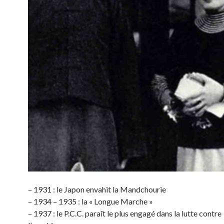
– 1931 : le Japon envahit la Mandchourie
– 1934 – 1935 : la « Longue Marche »
– 1937 : le P.C.C. paraît le plus engagé dans la lutte contre