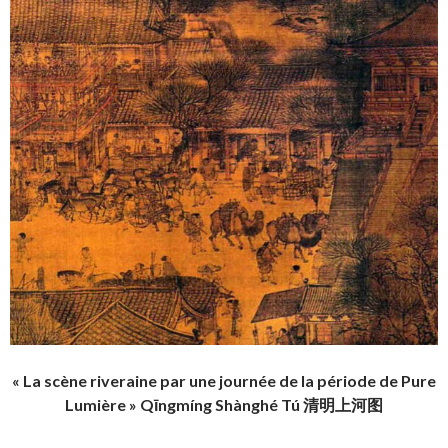
« La scène riveraine par une journée de la période de Pure
Lumière » Qīngmíng Shànghé Tú 清明上河图