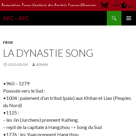
Recherche
AFC – AFC
ALLER
MENU
AU
PRINCI
CONTENU
FRISE
LA DYNASTIE SONG
2015/02/04
ADMIN
•960 – 1279
Poussée vers le Sud :
•1004 : paiement d’un tribut (paix) aux Khitan et Liao (Peuples
du Nord)
•1125 :
– les Jin (Jurchens) prennent Kaifeng.
– repli de la capitale à Hangzhou –> Song du Sud
•1276 : les Yuan prennent Hangzhou