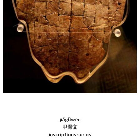
jiǎgǔwén
甲骨文
inscriptions sur os