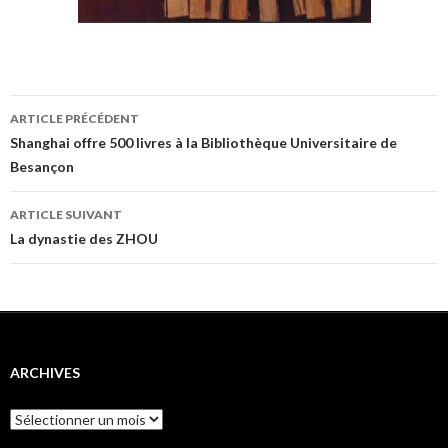
Navigation
ARTICLE PRÉCÉDENT
des
Shanghai offre 500 livres à la Bibliothèque Universitaire de
Besançon
articles
ARTICLE SUIVANT
La dynastie des ZHOU
ARCHIVES
Archives