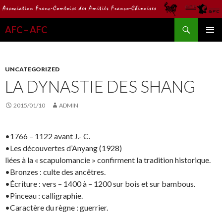
Recherche
AFC – AFC
ALLER
MENU
AU
PRINCI
CONTENU
UNCATEGORIZED
LA DYNASTIE DES SHANG
2015/01/10
ADMIN
•1766 – 1122 avant J.- C.
•Les découvertes d’Anyang (1928)
liées à la « scapulomancie » confirment la tradition historique.
•Bronzes : culte des ancêtres.
•Écriture : vers – 1400 à – 1200 sur bois et sur bambous.
•Pinceau : calligraphie.
•Caractère du règne : guerrier.