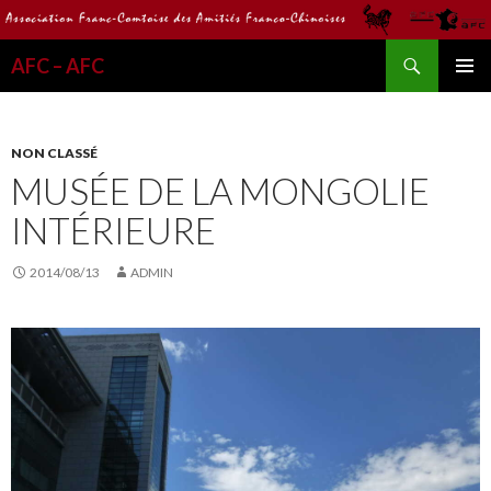
Recherche
AFC – AFC
ALLER
MENU
AU
PRINCI
CONTENU
NON CLASSÉ
MUSÉE DE LA MONGOLIE
INTÉRIEURE
2014/08/13
ADMIN