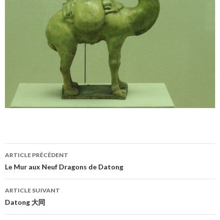
Navigation
ARTICLE PRÉCÉDENT
des
Le Mur aux Neuf Dragons de Datong
articles
ARTICLE SUIVANT
Datong 大同