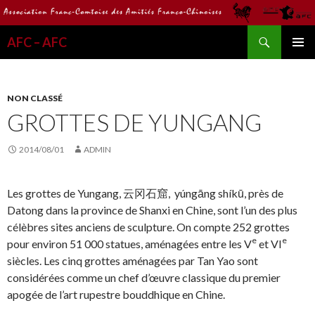
Recherche
AFC – AFC
ALLER
MENU
AU
PRINCI
CONTENU
NON CLASSÉ
GROTTES DE YUNGANG
2014/08/01
ADMIN
Les grottes de Yungang, 云冈石窟, yúngāng shíkū, près de
Datong dans la province de Shanxi en Chine, sont l’un des plus
célèbres sites anciens de sculpture. On compte 252 grottes
e
e
pour environ 51 000 statues, aménagées entre les V
et VI
siècles. Les cinq grottes aménagées par Tan Yao sont
considérées comme un chef d’œuvre classique du premier
apogée de l’art rupestre bouddhique en Chine.