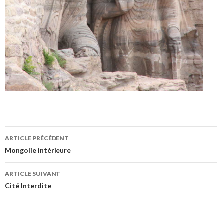
Navigation
ARTICLE PRÉCÉDENT
des
Mongolie intérieure
articles
ARTICLE SUIVANT
Cité Interdite