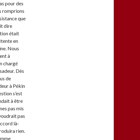
pas pour des
us romprions
nsistance que
it dire
tion était
étente en
hine. Nous
ent à
un chargé
ssadeur. Dès
lus de
deur à Pékin
stion s’est
dait à être
mes pas mis
voudrait pas
accord là-
roduira rien.
comme