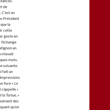
stances.
et de
. C’est un
ue Président
 que la
ir cette
er geste en
r l’échange
atignon un
n m’avait
elques mots.
e suivante.
i fait un
 impressions
n livre «
Le
i s’appelle
«
t la Tortue,
»
issement des
iquant qu’on