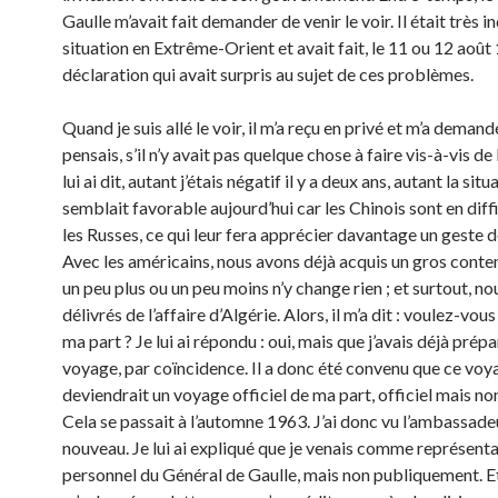
Gaulle m’avait fait demander de venir le voir. Il était très in
situation en Extrême-Orient et avait fait, le 11 ou 12 août
déclaration qui avait surpris au sujet de ces problèmes.
Quand je suis allé le voir, il m’a reçu en privé et m’a demand
pensais, s’il n’y avait pas quelque chose à faire vis-à-vis de 
lui ai dit, autant j’étais négatif il y a deux ans, autant la sit
semblait favorable aujourd’hui car les Chinois sont en diff
les Russes, ce qui leur fera apprécier davantage un geste d
Avec les américains, nous avons déjà acquis un gros conten
un peu plus ou un peu moins n’y change rien ; et surtout, 
délivrés de l’affaire d’Algérie. Alors, il m’a dit : voulez-vous
ma part ? Je lui ai répondu : oui, mais que j’avais déjà prép
voyage, par coïncidence. Il a donc été convenu que ce voy
deviendrait un voyage officiel de ma part, officiel mais no
Cela se passait à l’automne 1963. J’ai donc vu l’ambassade
nouveau. Je lui ai expliqué que je venais comme représent
personnel du Général de Gaulle, mais non publiquement. E