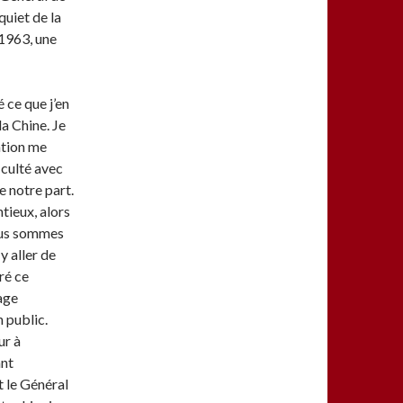
quiet de la
 1963, une
é ce que j’en
la Chine. Je
uation me
iculté avec
e notre part.
tieux, alors
nous sommes
 y aller de
aré ce
age
n public.
ur à
ant
t le Général