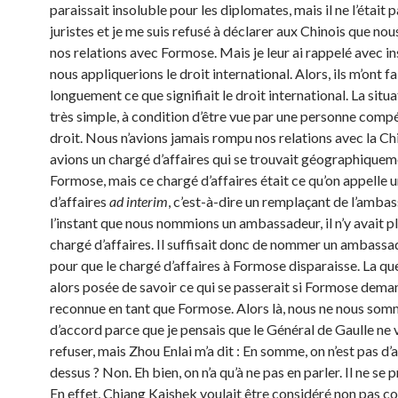
paraissait insoluble pour les diplomates, mais il ne l’était 
juristes et je me suis refusé à déclarer aux Chinois que no
nos relations avec Formose. Mais je leur ai rappelé avec i
nous appliquerions le droit international. Alors, ils m’ont fa
longuement ce que signifiait le droit international. La situa
très simple, à condition d’être vue par une personne comp
droit. Nous n’avions jamais rompu nos relations avec la C
avions un chargé d’affaires qui se trouvait géographiquem
Formose, mais ce chargé d’affaires était ce qu’on appelle 
d’affaires
ad interim
, c’est-à-dire un remplaçant de l’amba
l’instant que nous nommions un ambassadeur, il n’y avait p
chargé d’affaires. Il suffisait donc de nommer un ambassa
pour que le chargé d’affaires à Formose disparaisse. La que
alors posée de savoir ce qui se passerait si Formose deman
reconnue en tant que Formose. Alors là, nous ne nous som
d’accord parce que je pensais que le Général de Gaulle ne 
refuser, mais Zhou Enlai m’a dit : En somme, on n’est pas d’
dessus ? Non. Eh bien, on n’a qu’à ne pas en parler. Il ne se p
En effet, Chiang Kaishek voulait être considéré non pas 