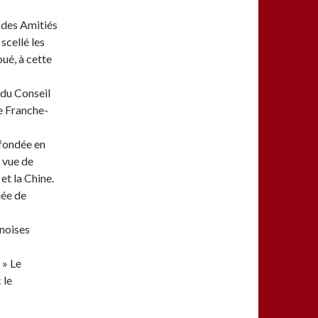
 des Amitiés
scellé les
oué, à cette
 du Conseil
e Franche-
 fondée en
 vue de
et la Chine.
uée de
inoises
 » Le
 le