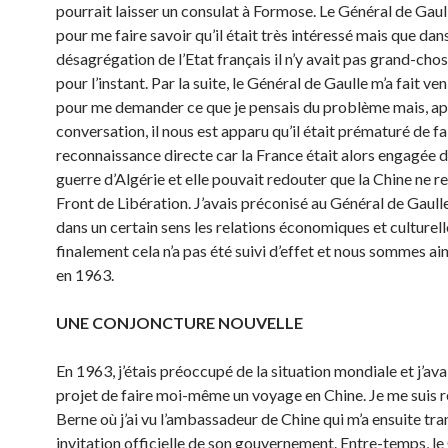
pourrait laisser un consulat à Formose. Le Général de Gaull
pour me faire savoir qu’il était très intéressé mais que dans
désagrégation de l’Etat français il n’y avait pas grand-chos
pour l’instant. Par la suite, le Général de Gaulle m’a fait ven
pour me demander ce que je pensais du problème mais, ap
conversation, il nous est apparu qu’il était prématuré de fa
reconnaissance directe car la France était alors engagée d
guerre d’Algérie et elle pouvait redouter que la Chine ne r
Front de Libération. J’avais préconisé au Général de Gaull
dans un certain sens les relations économiques et culturell
finalement cela n’a pas été suivi d’effet et nous sommes ai
en 1963.
UNE CONJONCTURE NOUVELLE
En 1963, j’étais préoccupé de la situation mondiale et j’avai
projet de faire moi-même un voyage en Chine. Je me suis 
Berne où j’ai vu l’ambassadeur de Chine qui m’a ensuite tr
invitation officielle de son gouvernement. Entre-temps, le