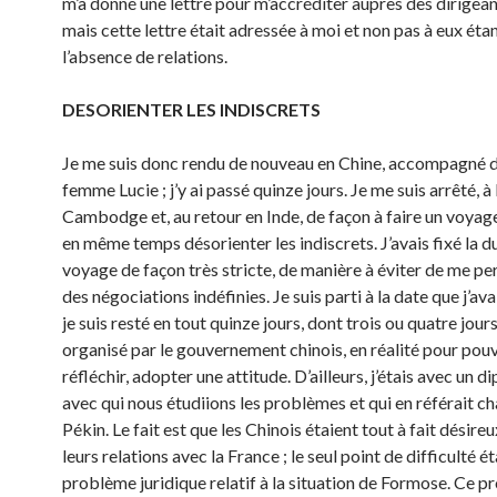
m’a donné une lettre pour m’accréditer auprès des dirigean
mais cette lettre était adressée à moi et non pas à eux éta
l’absence de relations.
DESORIENTER LES INDISCRETS
Je me suis donc rendu de nouveau en Chine, accompagné 
femme Lucie ; j’y ai passé quinze jours. Je me suis arrêté, à l
Cambodge et, au retour en Inde, de façon à faire un voyag
en même temps désorienter les indiscrets. J’avais fixé la 
voyage de façon très stricte, de manière à éviter de me pe
des négociations indéfinies. Je suis parti à la date que j’av
je suis resté en tout quinze jours, dont trois ou quatre jou
organisé par le gouvernement chinois, en réalité pour pou
réfléchir, adopter une attitude. D’ailleurs, j’étais avec un 
avec qui nous étudiions les problèmes et qui en référait ch
Pékin. Le fait est que les Chinois étaient tout à fait désireu
leurs relations avec la France ; le seul point de difficulté ét
problème juridique relatif à la situation de Formose. Ce 