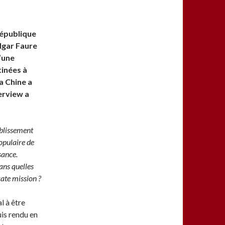
 République
dgar Faure
’une
tinées à
a Chine a
terview a
ablissement
opulaire de
sance.
ans quelles
cate mission ?
l à être
uis rendu en