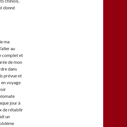
ts chinois,
nt donné
de ma
’aller au
e complet et
durée de mon
rdre dans
ais prévue et
rs en voyage
voir
diplomate
aque jour à
x de rétablir
ait un
problème