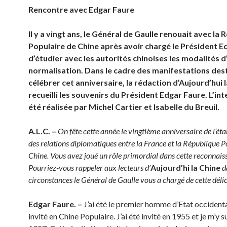
Rencontre avec Edgar Faure
Il y a vingt ans, le Général de Gaulle renouait avec la
Populaire de Chine après avoir chargé le Président E
d’étudier avec les autorités chinoises les modalités d
normalisation. Dans le cadre des manifestations des
célébrer cet anniversaire, la rédaction d’Aujourd’hui l
recueilli les souvenirs du Président Edgar Faure. L’in
été réalisée par Michel Cartier et Isabelle du Breuil.
A.L.C. –
On fête cette année le vingtième anniversaire de l’ét
des relations diplomatiques entre la France et la République P
Chine. Vous avez joué un rôle primordial dans cette reconnais
Pourriez-vous rappeler aux lecteurs d’
Aujourd’hi la Chine
d
circonstances le Général de Gaulle vous a chargé de cette déli
Edgar Faure. –
J’ai été le premier homme d’Etat occidenta
invité en Chine Populaire. J’ai été invité en 1955 et je m’y s