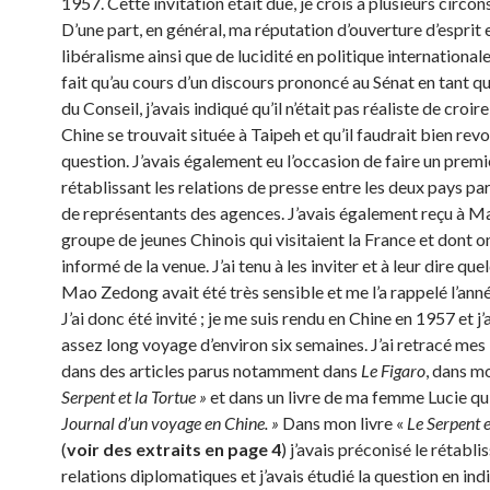
1957. Cette invitation était due, je crois à plusieurs circon
D’une part, en général, ma réputation d’ouverture d’esprit 
libéralisme ainsi que de lucidité en politique internationale
fait qu’au cours d’un discours prononcé au Sénat en tant q
du Conseil, j’avais indiqué qu’il n’était pas réaliste de croire
Chine se trouvait située à Taipeh et qu’il faudrait bien revo
question. J’avais également eu l’occasion de faire un premi
rétablissant les relations de presse entre les deux pays pa
de représentants des agences. J’avais également reçu à M
groupe de jeunes Chinois qui visitaient la France et dont o
informé de la venue. J’ai tenu à les inviter et à leur dire qu
Mao Zedong avait été très sensible et me l’a rappelé l’anné
J’ai donc été invité ; je me suis rendu en Chine en 1957 et j’a
assez long voyage d’environ six semaines. J’ai retracé mes
dans des articles parus notamment dans
Le Figaro
, dans mo
Serpent et la Tortue »
et dans un livre de ma femme Lucie qu
Journal d’un voyage en Chine. »
Dans mon livre «
Le Serpent e
(
voir des extraits en page 4
) j’avais préconisé le rétabl
relations diplomatiques et j’avais étudié la question en ind