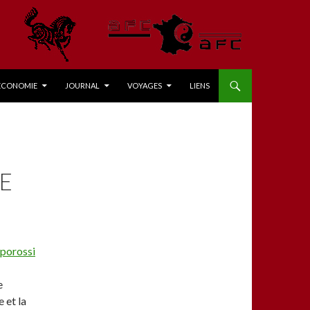
ÉCONOMIE
JOURNAL
VOYAGES
LIENS
NE
aporossi
e
 et la