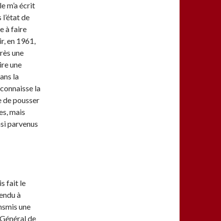
e m’a écrit
 l’état de
e à faire
ir, en 1961,
rès une
ire une
ans la
econnaisse la
e de pousser
es, mais
nsi parvenus
s fait le
rendu à
ansmis une
 Général de