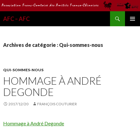
Recherche
AFC – AFC
ALLER
MENU
AU
PRINCI
CONTENU
Archives de catégorie : Qui-sommes-nous
QUI-SOMMES-NOUS
HOMMAGE À ANDRÉ
DEGONDE
2017/12/20
FRANÇOIS COUTURIER
Hommage à André Degonde