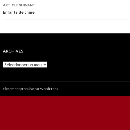
Navigation
ARTICLE SUIVANT
des
Enfants de chine
articles
ARCHIVES
Archives
Fièrement propulsé par WordPress