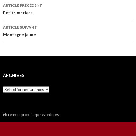
Navigation
ARTICLE PRÉCÉDENT
des
Petits métiers
articles
ARTICLE SUIVANT
Montagne jaune
ARCHIVES
Archives
Fièrement propulsé par WordPress