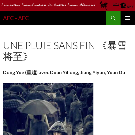
Recherche
AFC – AFC
ALLER
MENU
AU
PRINCI
CONTENU
UNE PLUIE SANS FIN 《暴雪
将至》
Dong Yue (董越) avec Duan Yihong, Jiang Yiyan, Yuan Du