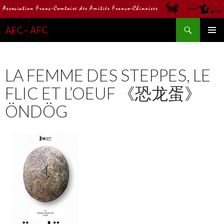
Recherche
AFC – AFC
ALLER
MENU
AU
PRINCI
CONTENU
LA FEMME DES STEPPES, LE
FLIC ET L’OEUF 《恐龙蛋》
ÖNDÖG