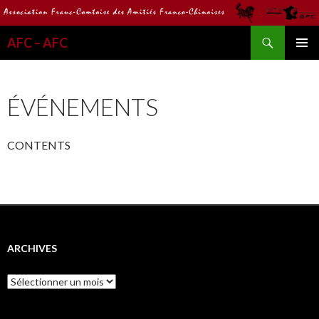
Recherche
AFC – AFC
ALLER
MENU
AU
PRINCI
CONTENU
ÉVÉNEMENTS
CONTENTS
ARCHIVES
Archives