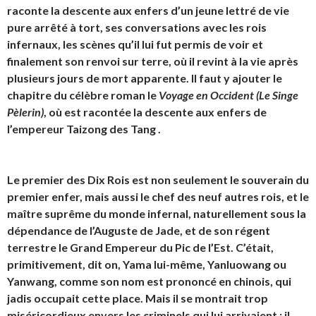
raconte la descente aux enfers d’un jeune lettré de vie
pure arrêté à tort, ses conversations avec les rois
infernaux, les scènes qu’il lui fut permis de voir et
finalement son renvoi sur terre, où il revint à la vie après
plusieurs jours de mort apparente. Il faut y ajouter le
chapitre du célèbre roman le
Voyage en Occident (Le Singe
Pèlerin)
, où est racontée la descente aux enfers de
l’empereur Taizong des Tang .
Le premier des Dix Rois est non seulement le souverain du
premier enfer, mais aussi le chef des neuf autres rois, et le
maître suprême du monde infernal, naturellement sous la
dépendance de l’Auguste de Jade, et de son régent
terrestre le Grand Empereur du Pic de l’Est. C’était,
primitivement, dit on, Yama lui-même,
Yanluowang
ou
Yanwang
, comme son nom est prononcé en chinois, qui
jadis occupait cette place. Mais il se montrait trop
miséricordieux envers les criminels qui lui arrivaient : il