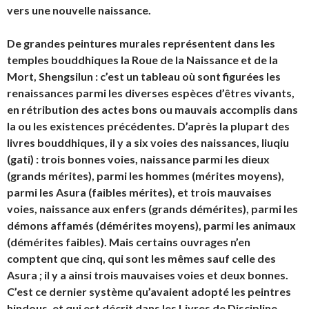
vers une nouvelle naissance.
De grandes peintures murales représentent dans les
temples bouddhiques la Roue de la Naissance et de la
Mort, Shengsilun : c’est un tableau où sont figurées les
renaissances parmi les diverses espèces d’êtres vivants,
en rétribution des actes bons ou mauvais accomplis dans
la ou les existences précédentes. D’après la plupart des
livres bouddhiques, il y a six voies des naissances, liuqiu
(gati) : trois bonnes voies, naissance parmi les dieux
(grands mérites), parmi les hommes (mérites moyens),
parmi les Asura (faibles mérites), et trois mauvaises
voies, naissance aux enfers (grands démérites), parmi les
démons affamés (démérites moyens), parmi les animaux
(démérites faibles). Mais certains ouvrages n’en
comptent que cinq, qui sont les mêmes sauf celle des
Asura ; il y a ainsi trois mauvaises voies et deux bonnes.
C’est ce dernier système qu’avaient adopté les peintres
hindous, et qui est décrit dans les Livres de Discipline