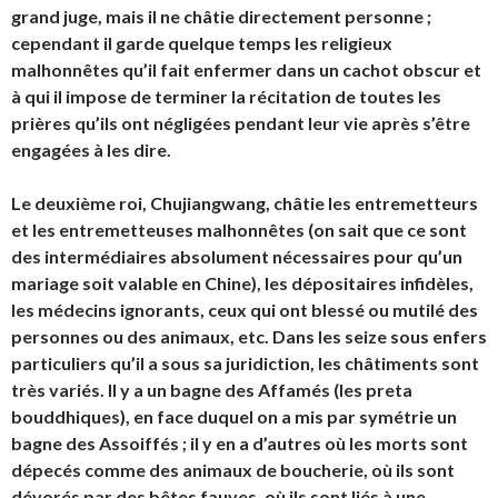
grand juge, mais il ne châtie directement personne ;
cependant il garde quelque temps les religieux
malhonnêtes qu’il fait enfermer dans un cachot obscur et
à qui il impose de terminer la récitation de toutes les
prières qu’ils ont négligées pendant leur vie après s’être
engagées à les dire.
Le deuxième roi,
Chujiangwang
, châtie les entremetteurs
et les entremetteuses malhonnêtes (on sait que ce sont
des intermédiaires absolument nécessaires pour qu’un
mariage soit valable en Chine), les dépositaires infidèles,
les médecins ignorants, ceux qui ont blessé ou mutilé des
personnes ou des animaux, etc. Dans les seize sous enfers
particuliers qu’il a sous sa juridiction, les châtiments sont
très variés. Il y a un bagne des Affamés (les preta
bouddhiques), en face duquel on a mis par symétrie un
bagne des Assoiffés ; il y en a d’autres où les morts sont
dépecés comme des animaux de boucherie, où ils sont
dévorés par des bêtes fauves, où ils sont liés à une