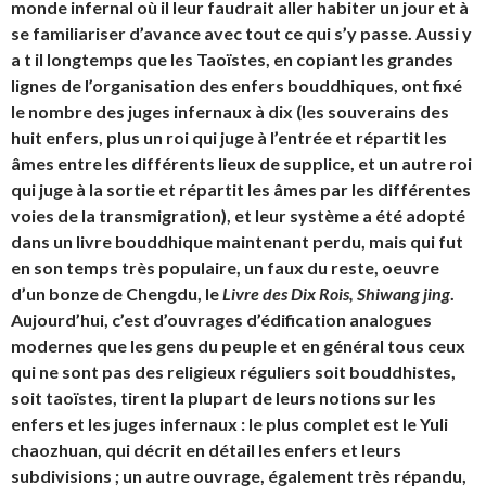
monde infernal où il leur faudrait aller habiter un jour et à
se familiariser d’avance avec tout ce qui s’y passe. Aussi y
a t il longtemps que les Taoïstes, en copiant les grandes
lignes de l’organisation des enfers bouddhiques, ont fixé
le nombre des juges infernaux à dix (les souverains des
huit enfers, plus un roi qui juge à l’entrée et répartit les
âmes entre les différents lieux de supplice, et un autre roi
qui juge à la sortie et répartit les âmes par les différentes
voies de la transmigration), et leur système a été adopté
dans un livre bouddhique maintenant perdu, mais qui fut
en son temps très populaire, un faux du reste, oeuvre
d’un bonze de Chengdu, le
Livre des Dix Rois, Shiwang jing
.
Aujourd’hui, c’est d’ouvrages d’édification analogues
modernes que les gens du peuple et en général tous ceux
qui ne sont pas des religieux réguliers soit bouddhistes,
soit taoïstes, tirent la plupart de leurs notions sur les
enfers et les juges infernaux : le plus complet est le Yuli
chaozhuan, qui décrit en détail les enfers et leurs
subdivisions ; un autre ouvrage, également très répandu,