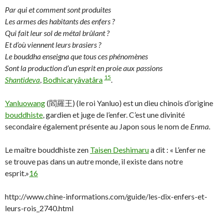
Par qui et comment sont produites
Les armes des habitants des enfers ?
Qui fait leur sol de métal brûlant ?
Et d’où viennent leurs brasiers ?
Le bouddha enseigna que tous ces phénomènes
Sont la production d’un esprit en proie aux passions
15
Shantideva
,
Bodhicaryâvatâra
.
Yanluowang
(閻羅王) (le roi Yanluo) est un dieu chinois d’origine
bouddhiste
, gardien et juge de l’enfer. C’est une divinité
secondaire également présente au Japon sous le nom de
Enma
.
Le maître bouddhiste zen
Taisen Deshimaru
a dit : « L’enfer ne
se trouve pas dans un autre monde, il existe dans notre
esprit.»
16
http://www.chine-informations.com/guide/les-dix-enfers-et-
leurs-rois_2740.html