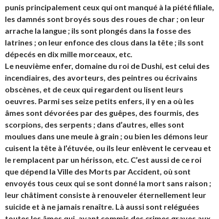
punis principalement ceux qui ont manqué à la piété filiale,
les damnés sont broyés sous des roues de char ; on leur
arrache la langue ; ils sont plongés dans la fosse des
latrines ; on leur enfonce des clous dans la tête ; ils sont
dépecés en dix mille morceaux, etc.
Le neuvième enfer, domaine du roi de Dushi, est celui des
incendiaires, des avorteurs, des peintres ou écrivains
obscènes, et de ceux qui regardent ou lisent leurs
oeuvres. Parmi ses seize petits enfers, il y en a où les
âmes sont dévorées par des guêpes, des fourmis, des
scorpions, des serpents ; dans d’autres, elles sont
moulues dans une meule à grain ; ou bien les démons leur
cuisent la tête à l’étuvée, ou ils leur enlèvent le cerveau et
le remplacent par un hérisson, etc. C’est aussi de ce roi
que dépend la Ville des Morts par Accident, où sont
envoyés tous ceux qui se sont donné la mort sans raison ;
leur châtiment consiste à renouveler éternellement leur
suicide et à ne jamais renaître. Là aussi sont reléguées
toutes les âmes qui, ayant commis des crimes graves aux