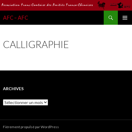
Recherche
AFC – AFC
ALLER
MENU
AU
PRINCI
CONTENU
CALLIGRAPHIE
ARCHIVES
Archives
Fièrement propulsé par WordPress