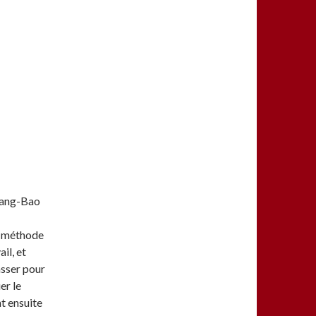
uang-Bao
r méthode
il, et
asser pour
er le
t ensuite