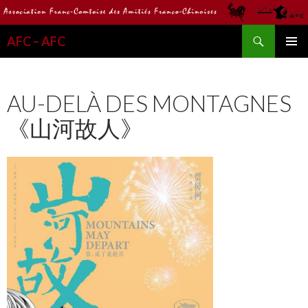
Recherche
AFC – AFC
ALLER
MENU
AU
PRINCI
CONTENU
AU-DELÀ DES MONTAGNES
《山河故人》