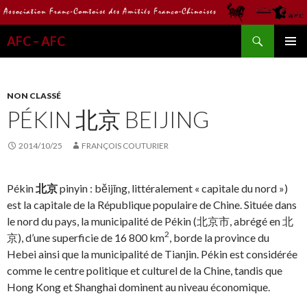
Recherche
AFC – AFC
ALLER
MENU
AU
PRINCI
CONTENU
NON CLASSÉ
PÉKIN 北京 BEIJING
2014/10/25
FRANÇOIS COUTURIER
Pékin
北京
pinyin : běijīng, littéralement « capitale du nord »)
est la capitale de la République populaire de Chine. Située dans
le nord du pays, la municipalité de Pékin (北京市, abrégé en 北
2
京), d’une superficie de 16 800 km
, borde la province du
Hebei ainsi que la municipalité de Tianjin. Pékin est considérée
comme le centre politique et culturel de la Chine, tandis que
Hong Kong et Shanghai dominent au niveau économique.