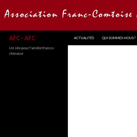
ALLER AU CONTENU
Recherche
AFC – AFC
ACTUALITÉS
QUI SOMMES-NOUS ?
Un site pour l'amitié franco-
chinoise