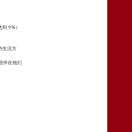
。
 9 %）
的生活方
都陪伴在他们